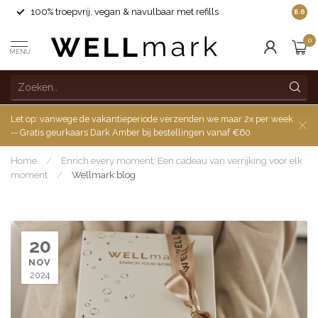
100% troepvrij, vegan & navulbaar met refills
8.6
0
MENU
Let op: vanwege de vakantieperiode verzenden we maar 2x per week
-- Gratis geurkaars Dark Amber bij bestellingen vanaf €60
Home
/
Enrich every moment: Een cadeau van verrijking voor elk
moment
/
Wellmark blog
20
NOV
2024