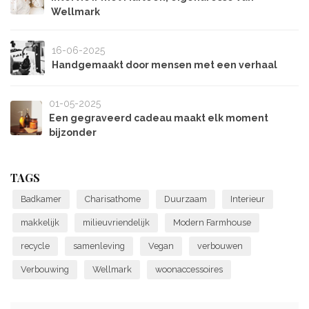
Wellmark
16-06-2025
Handgemaakt door mensen met een verhaal
01-05-2025
Een gegraveerd cadeau maakt elk moment
bijzonder
TAGS
Badkamer
Charisathome
Duurzaam
Interieur
makkelijk
milieuvriendelijk
Modern Farmhouse
recycle
samenleving
Vegan
verbouwen
Verbouwing
Wellmark
woonaccessoires