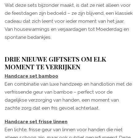
Wat deze sets bijzonder maakt, is dat ze niet alleen voor
de feestdagen zijn bedoeld – ze zijn blijvend, een klassiek
cadeau dat zich leent voor ieder moment van het jaar.
Van housewarmings en verjaardagen tot Moederdag en
spontane bedankjes.
DRIE NIEUWE GIFTSETS OM ELK
MOMENT TE VERRIJKEN
Handcare
s
et
b
amboo
Een combinatie van luxe handzeep en handlotion met de
verfrissende geur van bamboe – perfect voor de
dagelijkse verzorging van handen, een moment van
zachte zorg dat een fris gevoel achterlaat.
Handcare
s
et
frisse linnen
Een lichte, frisse geur van linnen voor handen die niet
alleen schoon zijn, maar ook subtiel geparfumeerd. Deze