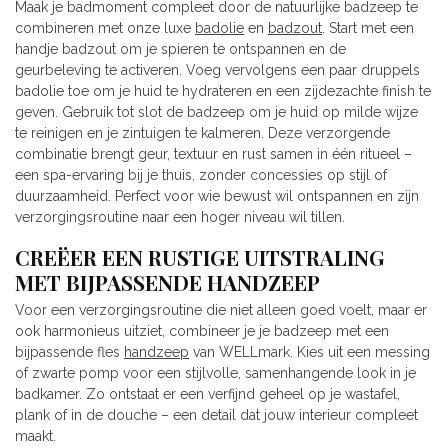
Maak je badmoment compleet door de natuurlijke badzeep te
combineren met onze luxe
badolie
en
badzout
. Start met een
handje badzout om je spieren te ontspannen en de
geurbeleving te activeren. Voeg vervolgens een paar druppels
badolie toe om je huid te hydrateren en een zijdezachte finish te
geven. Gebruik tot slot de badzeep om je huid op milde wijze
te reinigen en je zintuigen te kalmeren. Deze verzorgende
combinatie brengt geur, textuur en rust samen in één ritueel –
een spa-ervaring bij je thuis, zonder concessies op stijl of
duurzaamheid. Perfect voor wie bewust wil ontspannen en zijn
verzorgingsroutine naar een hoger niveau wil tillen.
CREËER EEN RUSTIGE UITSTRALING
MET BIJPASSENDE HANDZEEP
Voor een verzorgingsroutine die niet alleen goed voelt, maar er
ook harmonieus uitziet, combineer je je badzeep met een
bijpassende fles
handzeep
van WELLmark. Kies uit een messing
of zwarte pomp voor een stijlvolle, samenhangende look in je
badkamer. Zo ontstaat er een verfijnd geheel op je wastafel,
plank of in de douche – een detail dat jouw interieur compleet
maakt.