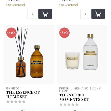
€28,00
€28,00
Op voorraad
Op voorraad
-49%
-60%
BAMBOO
FRESH LINEN AND SUNNY 
THE ESSENCE OF
HAZE
THE SACRED
HOME SET
MOMENTS SET