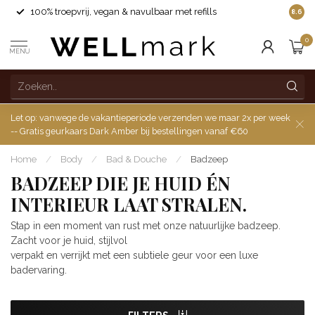
100% troepvrij, vegan & navulbaar met refills
8.6
0
MENU
Let op: vanwege de vakantieperiode verzenden we maar 2x per week
-- Gratis geurkaars Dark Amber bij bestellingen vanaf €60
Home
/
Body
/
Bad & Douche
/
Badzeep
BADZEEP DIE JE HUID ÉN
INTERIEUR LAAT STRALEN.
Stap in een moment van rust met onze natuurlijke badzeep.
Zacht voor je huid, stijlvol
verpakt en verrijkt met een subtiele geur voor een luxe
badervaring.