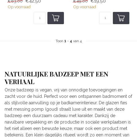
€42,50
€19,50
€83,00
€49,00
Op voorraad
Op voorraad
Toon
1
-
4
van 4
NATUURLIJKE BADZEEP MET EEN
VERHAAL
Onze badzeep is vegan, vrij van onnodige toevoegingen en
zacht voor de huid. Perfect voor een ontspannen badmoment of
als stijlvolle aanvulling op je badkamerinterieur. De glazen fles
met messing pomp (goud) straalt luxe uit en maakt van deze
badzeep een duurzaam cadeau met karakter. Dankzij de
navulbare verpakking en de productie in sociale werkplaatsen is
het niet alleen een bewuste keuze, maar ook een product met
betekenis. Een klein dagelijks ritueel wordt zo een moment van