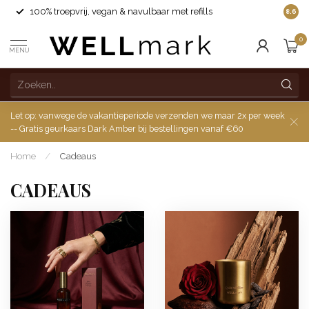
100% troepvrij, vegan & navulbaar met refills
8.6
0
MENU
Let op: vanwege de vakantieperiode verzenden we maar 2x per week
-- Gratis geurkaars Dark Amber bij bestellingen vanaf €60
Home
/
Cadeaus
CADEAUS