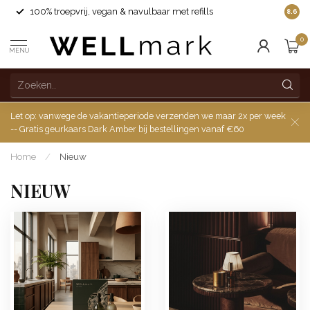
100% troepvrij, vegan & navulbaar met refills
8.6
0
MENU
Let op: vanwege de vakantieperiode verzenden we maar 2x per week
-- Gratis geurkaars Dark Amber bij bestellingen vanaf €60
Home
/
Nieuw
NIEUW