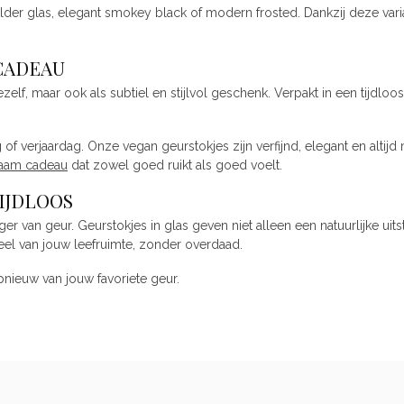
elder glas, elegant smokey black of modern frosted. Dankzij deze vari
 CADEAU
zelf, maar ook als subtiel en stijlvol geschenk. Verpakt in een tijdloo
verjaardag. Onze vegan geurstokjes zijn verfijnd, elegant en altijd 
aam cadeau
dat zowel goed ruikt als goed voelt.
IJDLOOS
ger van geur. Geurstokjes in glas geven niet alleen een natuurlijke ui
eel van jouw leefruimte, zonder overdaad.
pnieuw van jouw favoriete geur.