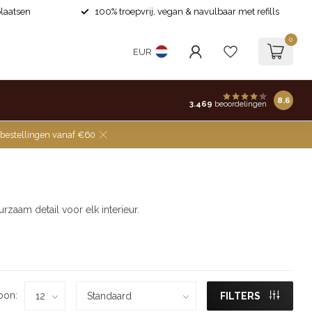
laatsen
100% troepvrij, vegan & navulbaar met refills
0
EUR
8.6
3.469
beoordelingen
 bestellingen vanaf €60
rzaam detail voor elk interieur.
oon:
FILTERS