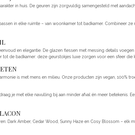
karakter in huis. De geuren zijn zorgvuldig samengesteld met aandach
en passen in elke ruimte – van woonkamer tot badkamer. Combineer z
IL
oud en elegantie. De glazen flessen met messing details voegen een st
 tot de badkamer: deze geurstokjes luxe zorgen voor een sfeer die 
IETEN
harmonie is met mens en milieu. Onze producten zijn vegan, 100% tr
draag je met elke navulling bij aan minder afval én meer betekenis. 
FLACON
geuren: Dark Amber, Cedar Wood, Sunny Haze en Cosy Blossom – elk met 