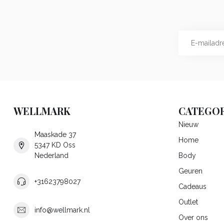
WELLMARK
CATEGOR
Nieuw
Maaskade 37
Home
5347 KD Oss
Nederland
Body
Geuren
+31623798027
Cadeaus
Outlet
info@wellmark.nl
Over ons