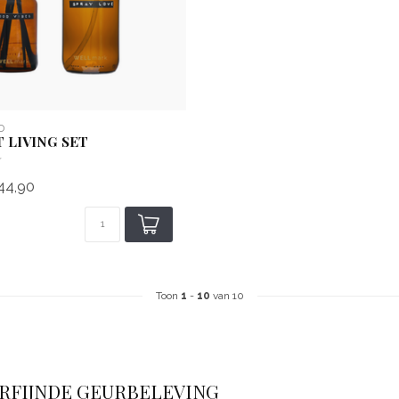
D
 LIVING SET
44,90
Toon
1
-
10
van 10
ERFIJNDE GEURBELEVING