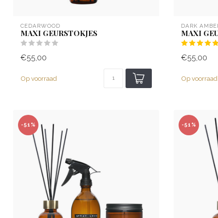
CEDARWOOD
DARK AMBE
MAXI GEURSTOKJES
MAXI GE
€55,00
€55,00
Op voorraad
Op voorraad
-51%
-51%