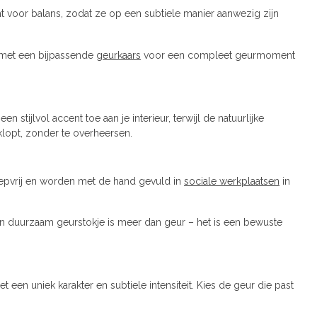
t voor balans, zodat ze op een subtiele manier aanwezig zijn
e met een bijpassende
geurkaars
voor een compleet geurmoment
ijlvol accent toe aan je interieur, terwijl de natuurlijke
klopt, zonder te overheersen.
oepvrij en worden met de hand gevuld in
sociale werkplaatsen
in
Een duurzaam geurstokje is meer dan geur – het is een bewuste
een uniek karakter en subtiele intensiteit. Kies de geur die past