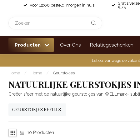
Gratis verz
Voor 12:00 besteld, morgen in huis
€75
Producten
Over Ons
Relatiegeschenken
Let op: vanwege de vakant
Home
/
Home
/
Geurstokjes
NATUURLIJKE GEURSTOKJES IN
Creëer sfeer met de natuurlijke geurstokjes van WELLmark– subtiel 
GEURSTOKJES REFILLS
10
Producten