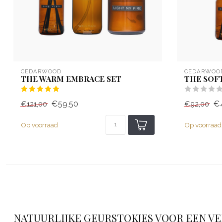
CEDARWOOD
CEDARWOO
THE WARM EMBRACE SET
THE SOFT
€59,50
€
€121,00
€92,00
Op voorraad
Op voorraad
NATUURLIJKE GEURSTOKJES VOOR EEN V