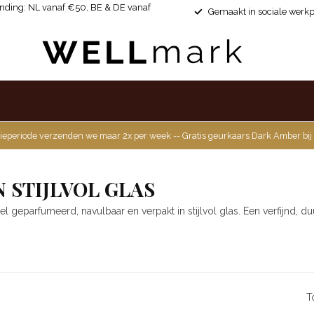
ending: NL vanaf €50, BE & DE vanaf
Gemaakt in sociale werkp
ieperiode verzenden we maar 2x per week -- Gratis geurkaars Dark Amber bij
 STIJLVOL GLAS
geparfumeerd, navulbaar en verpakt in stijlvol glas. Een verfijnd, duu
T