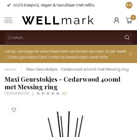
100% troepvrij, vegan & navulbaar met refills
8.6
0
MENU
Let op: vanwege de vakantieperiode verzenden we maar 2x per week
-- Gratis geurkaars Dark Amber bij bestellingen vanaf €60
Home
/
Maxi Geurstokjes - Cedarwood 400ml met Messing ring
Maxi Geurstokjes - Cedarwood 400ml
met Messing ring
CEDARWOOD
(0)