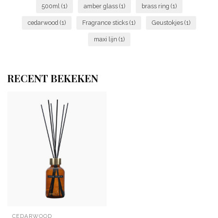
500ml
(1)
amber glass
(1)
brass ring
(1)
cedarwood
(1)
Fragrance sticks
(1)
Geustokjes
(1)
maxi lijn
(1)
RECENT BEKEKEN
CEDARWOOD