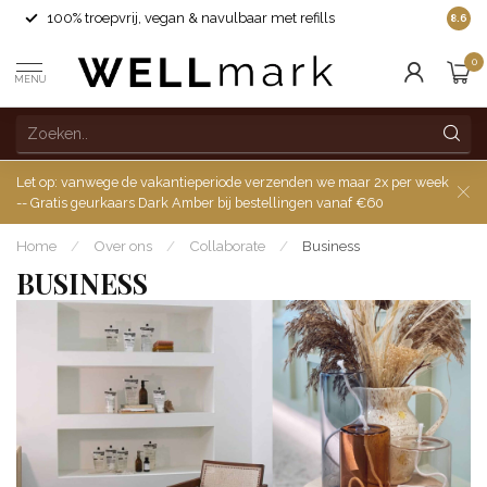
100% troepvrij, vegan & navulbaar met refills
8.6
0
MENU
Let op: vanwege de vakantieperiode verzenden we maar 2x per week
-- Gratis geurkaars Dark Amber bij bestellingen vanaf €60
Home
/
Over ons
/
Collaborate
/
Business
BUSINESS