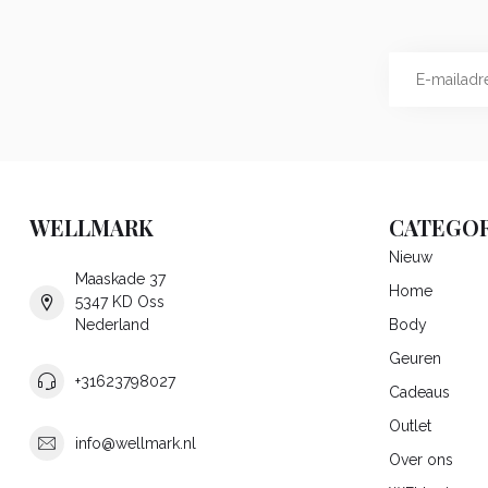
WELLMARK
CATEGOR
Nieuw
Maaskade 37
Home
5347 KD Oss
Nederland
Body
Geuren
+31623798027
Cadeaus
Outlet
info@wellmark.nl
Over ons