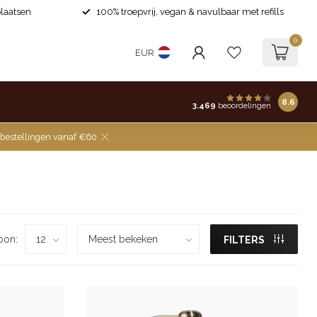
laatsen
100% troepvrij, vegan & navulbaar met refills
0
EUR
8.6
3.469
beoordelingen
 bestellingen vanaf €60
oon:
FILTERS