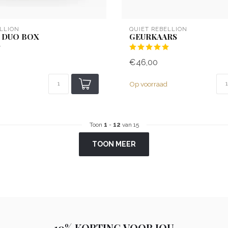
LLION
QUIET REBELLION
 DUO BOX
GEURKAARS
€46,00
Op voorraad
Toon
1
-
12
van 15
TOON MEER