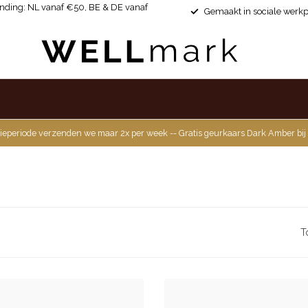
ending: NL vanaf €50, BE & DE vanaf
Gemaakt in sociale werkp
ieperiode verzenden we maar 2x per week -- Gratis geurkaars Dark Amber bij
T