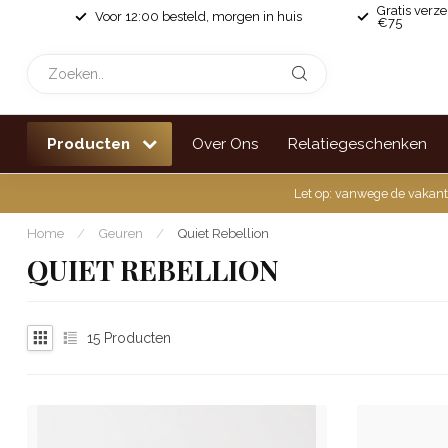
Gratis verz
Voor 12:00 besteld, morgen in huis
€75
Producten
Over Ons
Relatiegeschenken
Let op: vanwege de vakant
Home
/
Geuren
/
Quiet Rebellion
QUIET REBELLION
15
Producten