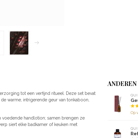
ANDEREN
rzorging tot een verfijnd ritueel. Deze set bevat
QUI
 de warme, intrigerende geur van tonkaboon,
Ge
Op 
en voedende handlotion; samen brengen ze
werp siert elke badkamer of keuken met
QUI
Ref