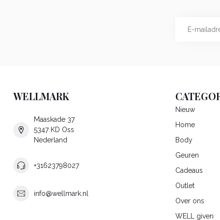
WELLMARK
CATEGOR
Nieuw
Maaskade 37
Home
5347 KD Oss
Nederland
Body
Geuren
+31623798027
Cadeaus
Outlet
info@wellmark.nl
Over ons
WELL given