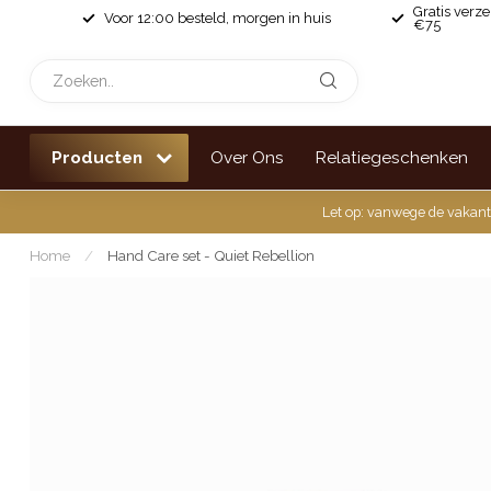
Gratis verz
Voor 12:00 besteld, morgen in huis
€75
Producten
Over Ons
Relatiegeschenken
Let op: vanwege de vakant
Home
/
Hand Care set - Quiet Rebellion