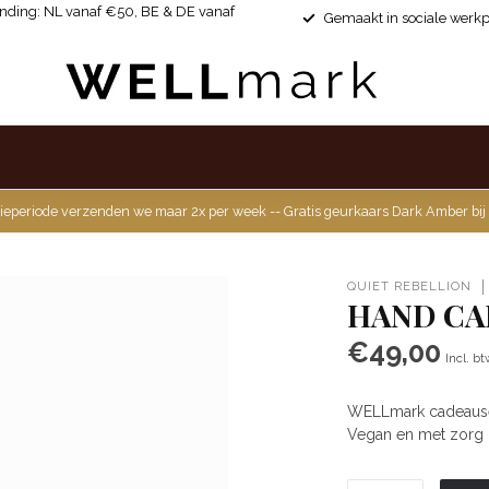
ending: NL vanaf €50, BE & DE vanaf
Gemaakt in sociale werkp
ieperiode verzenden we maar 2x per week -- Gratis geurkaars Dark Amber bij
QUIET REBELLION
HAND CAR
€49,00
Incl. b
WELLmark cadeauset
Vegan en met zorg 