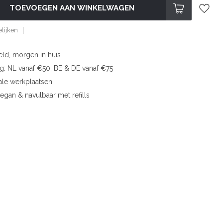
TOEVOEGEN AAN WINKELWAGEN
lijken
eld, morgen in huis
ng: NL vanaf €50, BE & DE vanaf €75
ale werkplaatsen
vegan & navulbaar met refills