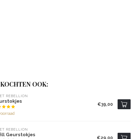
 KOCHTEN OOK:
ET REBELLION
urstokjes
€39,00
voorraad
ET REBELLION
ill Geurstokjes
€29,00