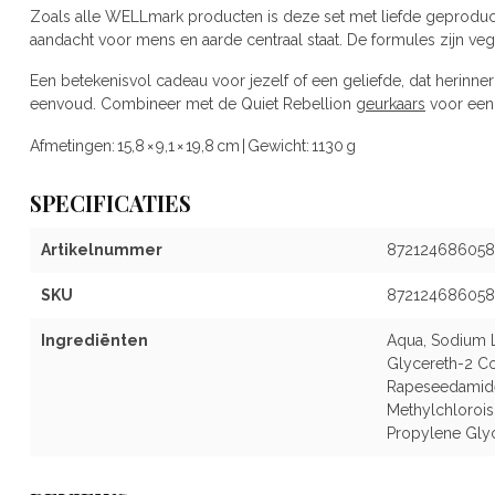
Zoals alle WELLmark producten is deze set met liefde geproduc
aandacht voor mens en aarde centraal staat. De formules zijn ve
Een betekenisvol cadeau voor jezelf of een geliefde, dat herinner
eenvoud. Combineer met de Quiet Rebellion
geurkaars
voor een
Afmetingen:
15,8 × 9,1 × 19,8 cm | Gewicht: 1130 g
SPECIFICATIES
Artikelnummer
872124686058
SKU
872124686058
Ingrediënten
Aqua, Sodium L
Glycereth-2 Co
Rapeseedamide
Methylchlorois
Propylene Glyc