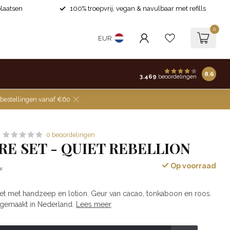
laatsen
100% troepvrij, vegan & navulbaar met refills
0
EUR
8.6
3.469
beoordelingen
 bestellingen vanaf €60
0 beoordelingen
E SET - QUIET REBELLION
Op voorraad
tw
 met handzeep en lotion. Geur van cacao, tonkaboon en roos.
gemaakt in Nederland.
Lees meer
.