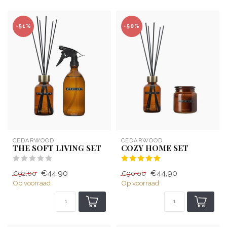
-51%
-50%
CEDARWOOD
CEDARWOOD
THE SOFT LIVING SET
COZY HOME SET
€44,90
€44,90
€92,00
€90,00
Op voorraad
Op voorraad