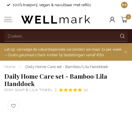
100% troepvrij, vegan & navulbaar met refills
8.6
0
MENU
Let op: vanwege de vakantieperiode verzenden we maar 2x per week
-- Gratis geurkaars Dark Amber bij bestellingen vanaf €60
Home
/
Daily Home Care set - Bamboo/Lila Handdoek
Daily Home Care set - Bamboo/Lila
Handdoek
DISH SOAP & LILA TOWEL
(1)