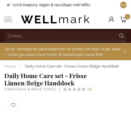
100% troepvrij, vegan & navulbaar met refills
8.6
0
MENU
Let op: vanwege de vakantieperiode verzenden we maar 2x per week
-- Gratis geurkaars Dark Amber bij bestellingen vanaf €60
Home
/
Daily Home Care set - Frisse Linnen/Beige Handdoek
Daily Home Care set - Frisse
Linnen/Beige Handdoek
HAND SOAP & BEIGE TOWEL
(0)