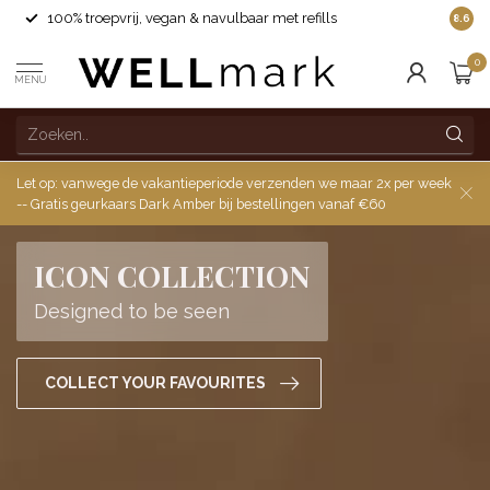
100% troepvrij, vegan & navulbaar met refills
8.6
0
MENU
Let op: vanwege de vakantieperiode verzenden we maar 2x per week
-- Gratis geurkaars Dark Amber bij bestellingen vanaf €60
ICON COLLECTION
Designed to be seen
COLLECT YOUR FAVOURITES