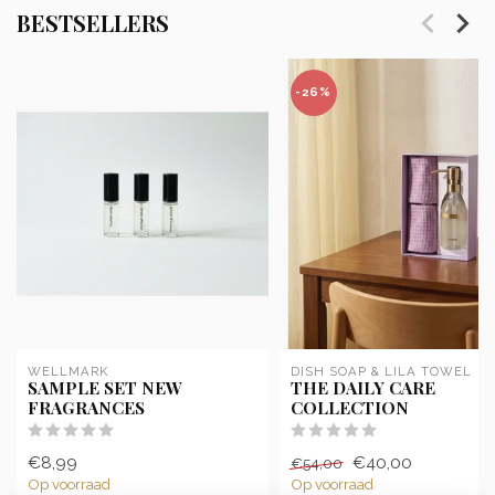
BESTSELLERS
-26%
WELLMARK
DISH SOAP & LILA TOWEL
SAMPLE SET NEW
THE DAILY CARE
FRAGRANCES
COLLECTION
€8,99
€40,00
€54,00
Op voorraad
Op voorraad