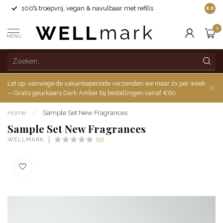
100% troepvrij, vegan & navulbaar met refills
8.6
0
MENU
Let op: vanwege de vakantieperiode verzenden we maar 2x per week
-- Gratis geurkaars Dark Amber bij bestellingen vanaf €60
Home
/
Sample Set New Fragrances
Sample Set New Fragrances
WELLMARK
(0)