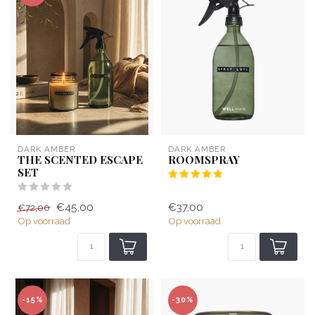
DARK AMBER
DARK AMBER
THE SCENTED ESCAPE
ROOMSPRAY
SET
€45,00
€37,00
€72,00
Op voorraad
Op voorraad
-15%
-30%