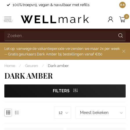
100% troepvrij, vegan & navulbaar met refills
8.6
0
MENU
Let op: vanwege de vakantieperiode verzenden we maar 2x per week
-- Gratis geurkaars Dark Amber bij bestellingen vanaf €60
Home
/
Geuren
/
Dark amber
DARK AMBER
FILTERS