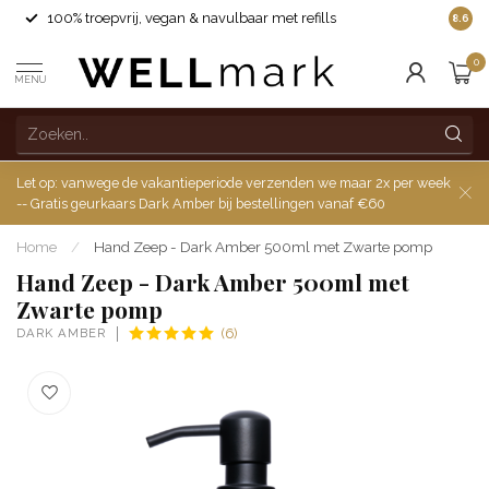
100% troepvrij, vegan & navulbaar met refills
8.6
0
MENU
Let op: vanwege de vakantieperiode verzenden we maar 2x per week
-- Gratis geurkaars Dark Amber bij bestellingen vanaf €60
Home
/
Hand Zeep - Dark Amber 500ml met Zwarte pomp
Hand Zeep - Dark Amber 500ml met
Zwarte pomp
DARK AMBER
(6)