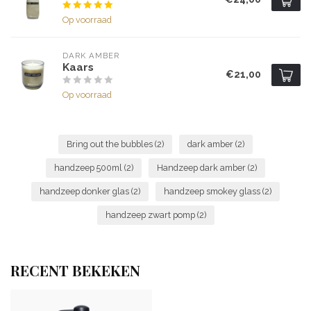
Op voorraad
DARK AMBER
Kaars
€21,00
Op voorraad
Bring out the bubbles
(2)
dark amber
(2)
handzeep 500ml
(2)
Handzeep dark amber
(2)
handzeep donker glas
(2)
handzeep smokey glass
(2)
handzeep zwart pomp
(2)
RECENT BEKEKEN