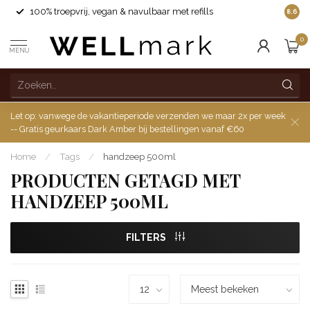
100% troepvrij, vegan & navulbaar met refills
8.6
0
MENU
Let op: vanwege de vakantieperiode verzenden we maar 2x per week
-- Gratis geurkaars Dark Amber bij bestellingen vanaf €60
Home
/
Tags
/
handzeep 500ml
PRODUCTEN GETAGD MET
HANDZEEP 500ML
FILTERS