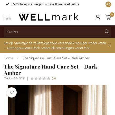
100% troepvrij, vegan & navulbaar met refills
8.6
0
MENU
Let op: vanwege de vakantieperiode verzenden we maar 2x per week
-- Gratis geurkaars Dark Amber bij bestellingen vanaf €60
Home
/
The Signature Hand Care Set – Dark Amber
The Signature Hand Care Set – Dark
Amber
DARK AMBER
(0)