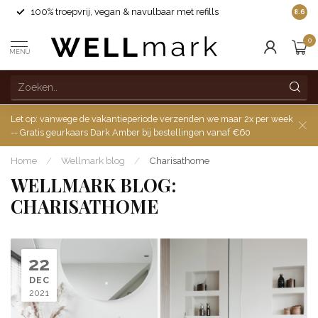
100% troepvrij, vegan & navulbaar met refills
8.6
0
MENU
Let op: vanwege de vakantieperiode verzenden we maar 2x per week
-- Gratis geurkaars Dark Amber bij bestellingen vanaf €60
Home
/
Wellmark blog
/
Charisathome
WELLMARK BLOG:
CHARISATHOME
22
DEC
2021