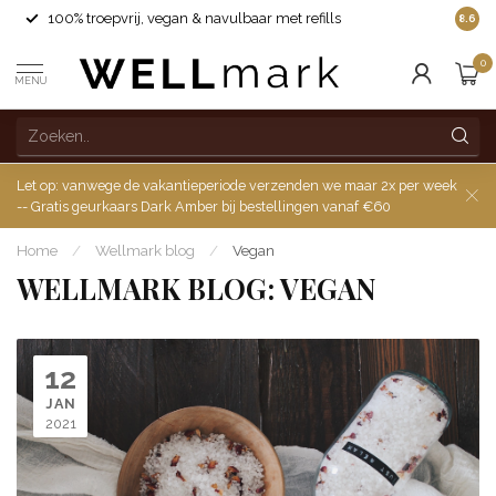
100% troepvrij, vegan & navulbaar met refills
8.6
0
MENU
Let op: vanwege de vakantieperiode verzenden we maar 2x per week
-- Gratis geurkaars Dark Amber bij bestellingen vanaf €60
Home
/
Wellmark blog
/
Vegan
WELLMARK BLOG: VEGAN
12
JAN
2021