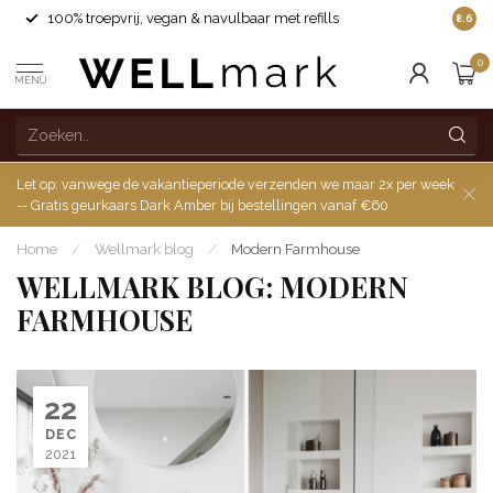
100% troepvrij, vegan & navulbaar met refills
8.6
0
MENU
Let op: vanwege de vakantieperiode verzenden we maar 2x per week
-- Gratis geurkaars Dark Amber bij bestellingen vanaf €60
Home
/
Wellmark blog
/
Modern Farmhouse
WELLMARK BLOG: MODERN
FARMHOUSE
22
DEC
2021