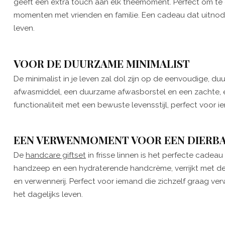
geeft een extra touch aan elk theemoment. Perfect om t
momenten met vrienden en familie. Een cadeau dat uitnod
leven.
VOOR DE DUURZAME MINIMALIST
De minimalist in je leven zal dol zijn op de eenvoudige, d
afwasmiddel, een duurzame afwasborstel en een zachte, e
functionaliteit met een bewuste levensstijl, perfect voor
EEN VERWENMOMENT VOOR EEN DIERB
De
h
andcare giftset
in frisse linnen is het perfecte cadeau
handzeep en een hydraterende handcrème, verrijkt met de
en verwennerij. Perfect voor iemand die zichzelf graag ve
het dagelijks leven.