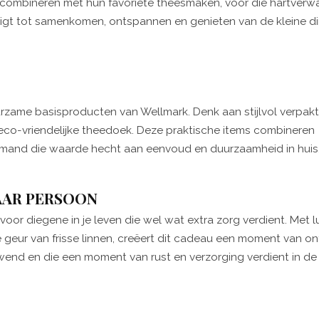
e combineren met hun favoriete theesmaken, voor die hartver
igt tot samenkomen, ontspannen en genieten van de kleine di
uurzame basisproducten van Wellmark. Denk aan stijlvol verpakt
co-vriendelijke theedoek. Deze praktische items combineren
 iemand die waarde hecht aan eenvoud en duurzaamheid in huis
AAR PERSOON
 voor diegene in je leven die wel wat extra zorg verdient. Met l
 geur van frisse linnen, creëert dit cadeau een moment van o
rwend en die een moment van rust en verzorging verdient in de