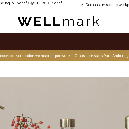
ending: NL vanaf €50, BE & DE vanaf
Gemaakt in sociale werkp
ieperiode verzenden we maar 2x per week -- Gratis geurkaars Dark Amber bij