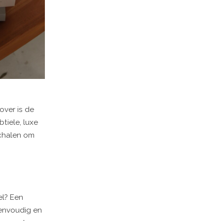
over is de
tiele, luxe
schalen om
el? Een
eenvoudig en