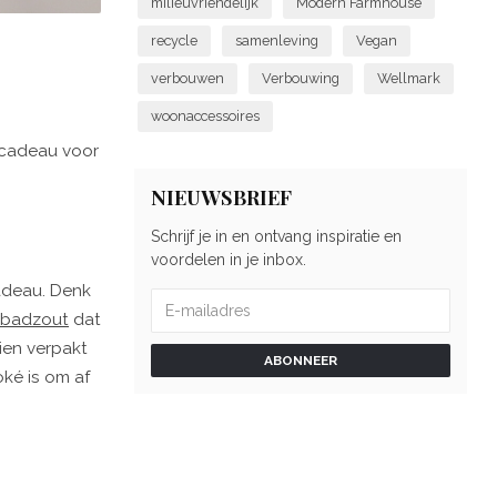
milieuvriendelijk
Modern Farmhouse
recycle
samenleving
Vegan
verbouwen
Verbouwing
Wellmark
woonaccessoires
 cadeau voor
NIEUWSBRIEF
Schrijf je in en ontvang inspiratie en
voordelen in je inbox.
adeau. Denk
badzout
dat
ien verpakt
ABONNEER
oké is om af