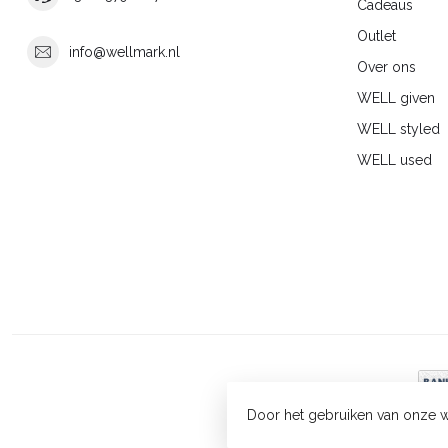
Cadeaus
Outlet
info@wellmark.nl
Over ons
WELL given
WELL styled
WELL used
Door het gebruiken van onze w
© Cop