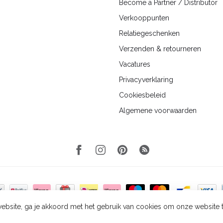
Become a Partner / Distributor
Verkooppunten
Relatiegeschenken
Verzenden & retourneren
Vacatures
Privacyverklaring
Cookiesbeleid
Algemene voorwaarden
ebsite, ga je akkoord met het gebruik van cookies om onze website 
yright 2026 Wellmark
- Powered by
Lightspeed
-
Lightspeed design
by
Dyvel