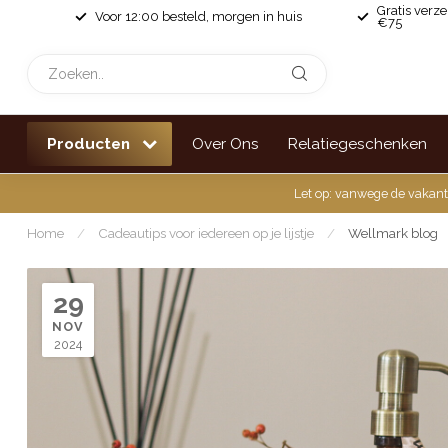
Gratis verz
Voor 12:00 besteld, morgen in huis
€75
Producten
Over Ons
Relatiegeschenken
Let op: vanwege de vakant
Home
/
Cadeautips voor iedereen op je lijstje
/
Wellmark blog
29
NOV
2024