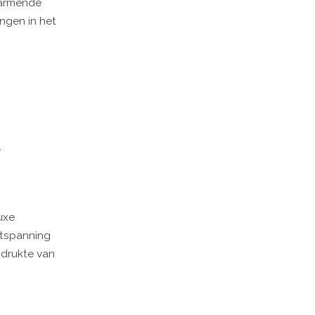
warmende
ngen in het
.
uxe
ntspanning
 drukte van