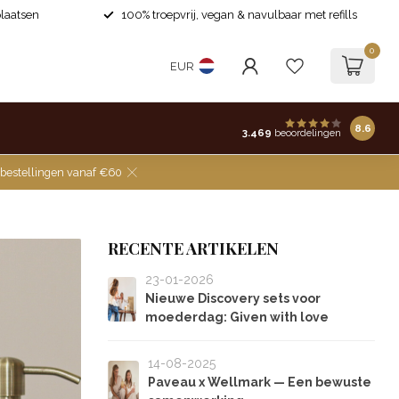
laatsen
100% troepvrij, vegan & navulbaar met refills
0
EUR
8.6
3.469
beoordelingen
 bestellingen vanaf €60
RECENTE ARTIKELEN
23-01-2026
Nieuwe Discovery sets voor
moederdag: Given with love
14-08-2025
Paveau x Wellmark — Een bewuste