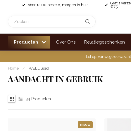
Gratis verz
Voor 12:00 besteld, morgen in huis
€75
Producten
Over Ons
Relatiegeschenken
Let op: vanwege de vakant
Home
/
WELL used
AANDACHT IN GEBRUIK
34
Producten
NIEUW