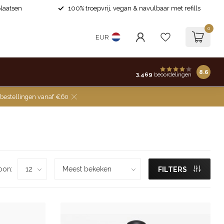
laatsen
100% troepvrij, vegan & navulbaar met refills
0
EUR
8.6
3.469
beoordelingen
 bestellingen vanaf €60
oon:
FILTERS