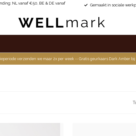
ending: NL vanaf €50, BE & DE vanaf
Gemaakt in sociale werkp
ieperiode verzenden we maar 2x per week -- Gratis geurkaars Dark Amber bij
T