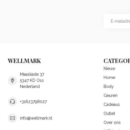
WELLMARK
CATEGOR
Nieuw
Maaskade 37
Home
5347 KD Oss
Nederland
Body
Geuren
+31623798027
Cadeaus
Outlet
info@wellmark.nl
Over ons