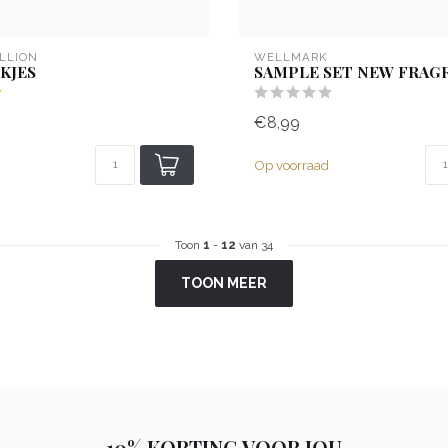
LLION
WELLMARK
KJES
SAMPLE SET NEW FRAG
€8,99
Op voorraad
Toon
1
-
12
van 34
TOON MEER