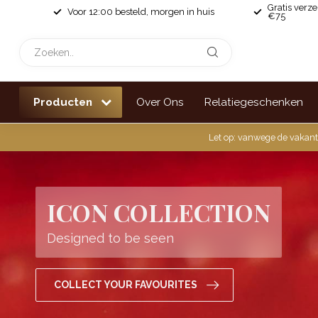
Gratis verz
Voor 12:00 besteld, morgen in huis
€75
Producten
Over Ons
Relatiegeschenken
Let op: vanwege de vakant
ICON COLLECTION
Designed to be seen
COLLECT YOUR FAVOURITES