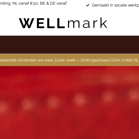
ending: NL vanaf €50, BE & DE vanaf
Gemaakt in sociale werkp
ieperiode verzenden we maar 2x per week -- Gratis geurkaars Dark Amber bij