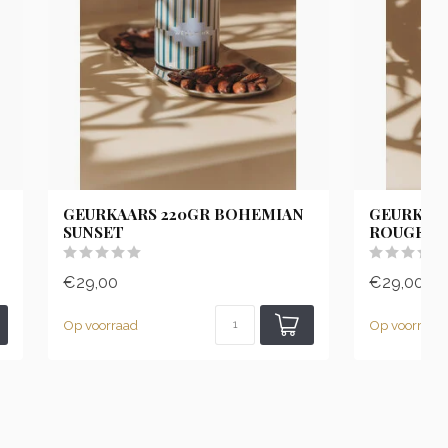
GEURKAARS 220GR BOHEMIAN
GEURKAAR
SUNSET
ROUGE
€29,00
€29,00
Op voorraad
Op voorraad