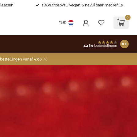
laatsen
100% troepvrij, vegan & navulbaar met refills
0
EUR
8.6
3.469
beoordelingen
 bestellingen vanaf €60