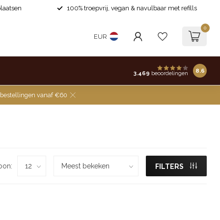
laatsen
100% troepvrij, vegan & navulbaar met refills
0
EUR
8.6
3.469
beoordelingen
 bestellingen vanaf €60
oon:
FILTERS