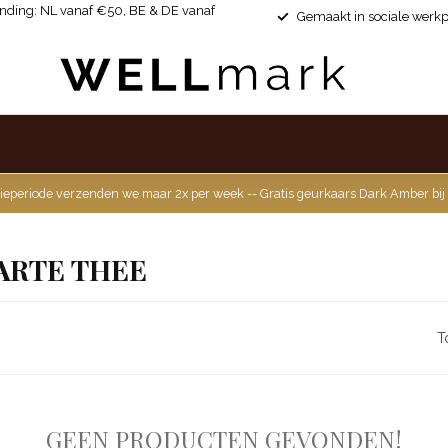
ending: NL vanaf €50, BE & DE vanaf
Gemaakt in sociale werkp
ieperiode verzenden we maar 2x per week -- Gratis geurkaars Dark Amber bij
ARTE THEE
T
GEEN PRODUCTEN GEVONDEN!