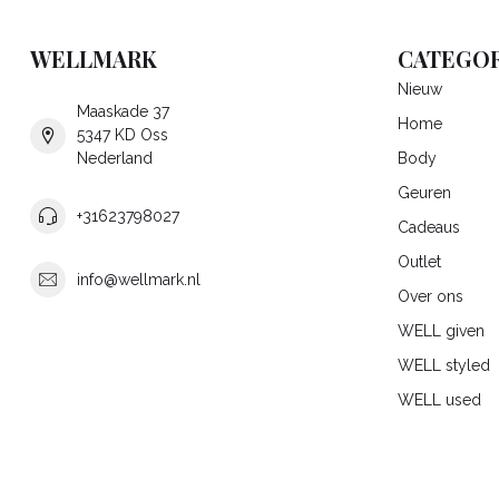
WELLMARK
CATEGOR
Nieuw
Maaskade 37
Home
5347 KD Oss
Nederland
Body
Geuren
+31623798027
Cadeaus
Outlet
info@wellmark.nl
Over ons
WELL given
WELL styled
WELL used