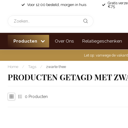
Gratis verz
Voor 12:00 besteld, morgen in huis
€75
Producten
Over Ons
Relatiegeschenken
Let op: vanwege de vakant
Home
/
Tags
/
zwarte thee
PRODUCTEN GETAGD MET ZW
0
Producten