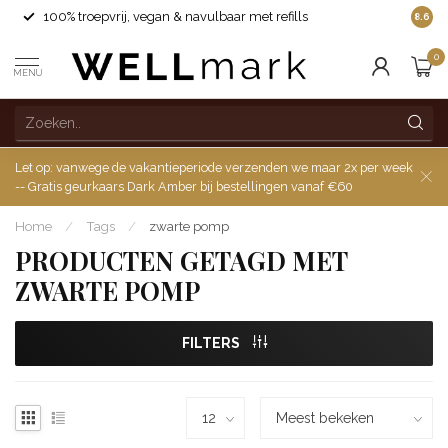
100% troepvrij, vegan & navulbaar met refills
8.6
0
MENU
Let op: vanwege de vakantieperiode verzenden we maar 2x per week
-- Gratis geurkaars Dark Amber bij bestellingen vanaf €60
Home
/
Tags
/
zwarte pomp
PRODUCTEN GETAGD MET
ZWARTE POMP
FILTERS