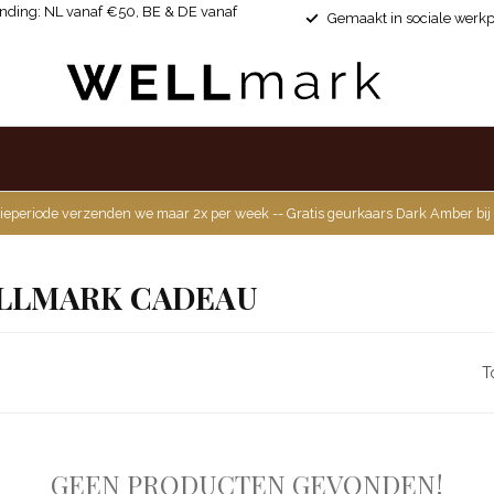
ending: NL vanaf €50, BE & DE vanaf
Gemaakt in sociale werkp
ieperiode verzenden we maar 2x per week -- Gratis geurkaars Dark Amber bij
LLMARK CADEAU
T
GEEN PRODUCTEN GEVONDEN!