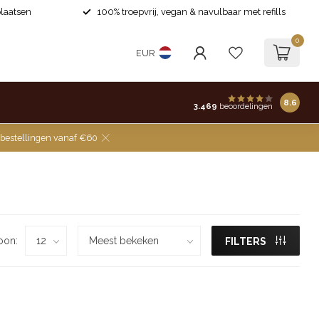
laatsen
100% troepvrij, vegan & navulbaar met refills
0
EUR
8.6
3.469
beoordelingen
 bestellingen vanaf €60
oon:
FILTERS