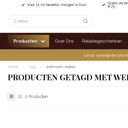
Gratis verz
Voor 12:00 besteld, morgen in huis
€75
Producten
Over Ons
Relatiegeschenken
Let op: vanwege de vakant
Home
/
Tags
/
wellmark cadeau
PRODUCTEN GETAGD MET WE
0
Producten