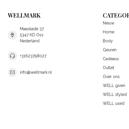
WELLMARK
CATEGOR
Nieuw
Maaskade 37
Home
5347 KD Oss
Nederland
Body
Geuren
+31623798027
Cadeaus
Outlet
info@wellmark.nl
Over ons
WELL given
WELL styled
WELL used