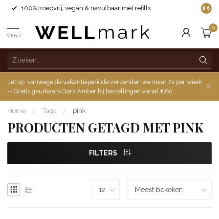
100% troepvrij, vegan & navulbaar met refills
8.6
0
MENU
Let op: vanwege de vakantieperiode verzenden we maar 2x per week
-- Gratis geurkaars Dark Amber bij bestellingen vanaf €60
Home
/
Tags
/
pink
PRODUCTEN GETAGD MET PINK
FILTERS