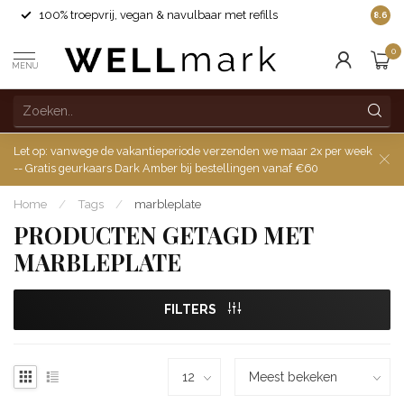
100% troepvrij, vegan & navulbaar met refills
8.6
0
MENU
Let op: vanwege de vakantieperiode verzenden we maar 2x per week
-- Gratis geurkaars Dark Amber bij bestellingen vanaf €60
Home
/
Tags
/
marbleplate
PRODUCTEN GETAGD MET
MARBLEPLATE
FILTERS