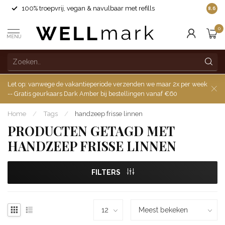
100% troepvrij, vegan & navulbaar met refills
8.6
0
MENU
Let op: vanwege de vakantieperiode verzenden we maar 2x per week
-- Gratis geurkaars Dark Amber bij bestellingen vanaf €60
Home
/
Tags
/
handzeep frisse linnen
PRODUCTEN GETAGD MET
HANDZEEP FRISSE LINNEN
FILTERS