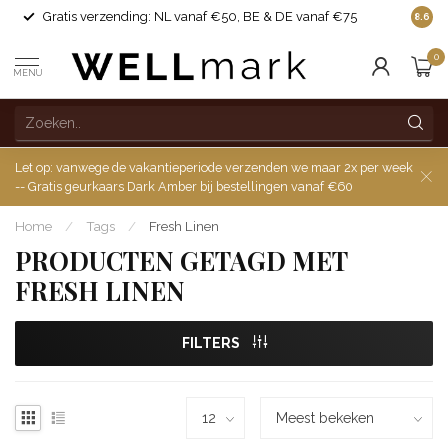
Gratis verzending: NL vanaf €50, BE & DE vanaf €75
Gemaak
8.6
0
MENU
Let op: vanwege de vakantieperiode verzenden we maar 2x per week
-- Gratis geurkaars Dark Amber bij bestellingen vanaf €60
Home
/
Tags
/
Fresh Linen
PRODUCTEN GETAGD MET
FRESH LINEN
FILTERS