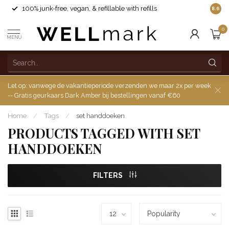
100% junk-free, vegan, & refillable with refills
8.6
0
MENU
Let op: vanwege de vakantieperiode verzenden we maar 2x per week
-- Gratis geurkaars Dark Amber bij bestellingen vanaf €60
Home
/
Tags
/
set handdoeken
PRODUCTS TAGGED WITH SET
HANDDOEKEN
FILTERS