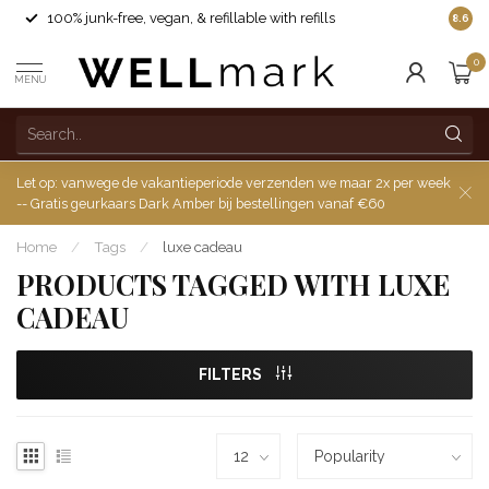
100% junk-free, vegan, & refillable with refills
8.6
0
MENU
Let op: vanwege de vakantieperiode verzenden we maar 2x per week
-- Gratis geurkaars Dark Amber bij bestellingen vanaf €60
Home
/
Tags
/
luxe cadeau
PRODUCTS TAGGED WITH LUXE
CADEAU
FILTERS