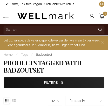
100% junk-free, vegan, & refillable with refills
8.6
0
MENU
Let op: vanwege de vakantieperiode verzenden we maar 2x per week
-- Gratis geurkaars Dark Amber bij bestellingen vanaf €60
Home
/
Tags
/
Badzoutset
PRODUCTS TAGGED WITH
BADZOUTSET
FILTERS