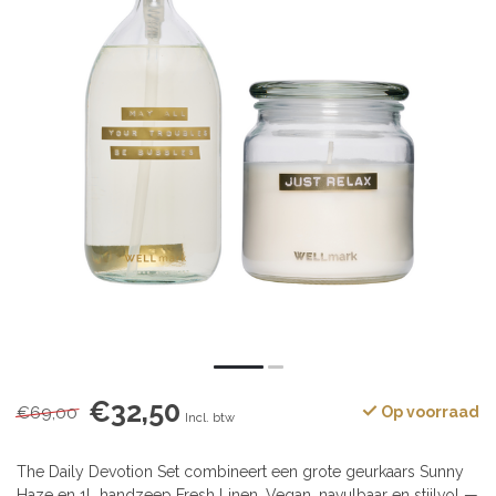
€32,50
€69,00
Op voorraad
Incl. btw
The Daily Devotion Set combineert een grote geurkaars Sunny
Haze en 1L handzeep Fresh Linen. Vegan, navulbaar en stijlvol —