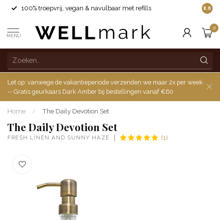
100% troepvrij, vegan & navulbaar met refills
8.6
0
MENU
Let op: vanwege de vakantieperiode verzenden we maar 2x per week
-- Gratis geurkaars Dark Amber bij bestellingen vanaf €60
Home
/
The Daily Devotion Set
The Daily Devotion Set
FRESH LINEN AND SUNNY HAZE
(1)