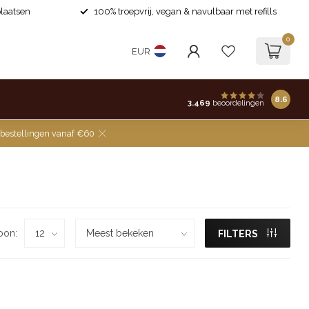
laatsen
100% troepvrij, vegan & navulbaar met refills
0
EUR
8.6
3.469
beoordelingen
 bestellingen vanaf €60
oon:
FILTERS