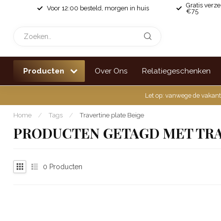
Gratis verz
Voor 12:00 besteld, morgen in huis
€75
Producten
Over Ons
Relatiegeschenken
Let op: vanwege de vakant
Home
/
Tags
/
Travertine plate Beige
PRODUCTEN GETAGD MET TRA
0
Producten