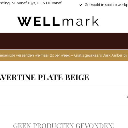
ending: NL vanaf €50, BE & DE vanaf
Gemaakt in sociale werkp
ieperiode verzenden we maar 2x per week -- Gratis geurkaars Dark Amber bij
VERTINE PLATE BEIGE
T
GEEN PRODUCTEN GEVONDEN!