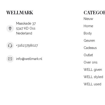
WELLMARK
CATEGOR
Nieuw
Maaskade 37
Home
5347 KD Oss
Nederland
Body
Geuren
+31623798027
Cadeaus
Outlet
info@wellmark.nl
Over ons
WELL given
WELL styled
WELL used