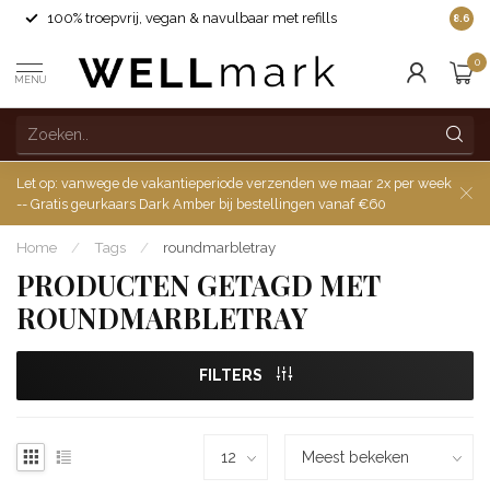
100% troepvrij, vegan & navulbaar met refills
8.6
0
MENU
Let op: vanwege de vakantieperiode verzenden we maar 2x per week
-- Gratis geurkaars Dark Amber bij bestellingen vanaf €60
Home
/
Tags
/
roundmarbletray
PRODUCTEN GETAGD MET
ROUNDMARBLETRAY
FILTERS