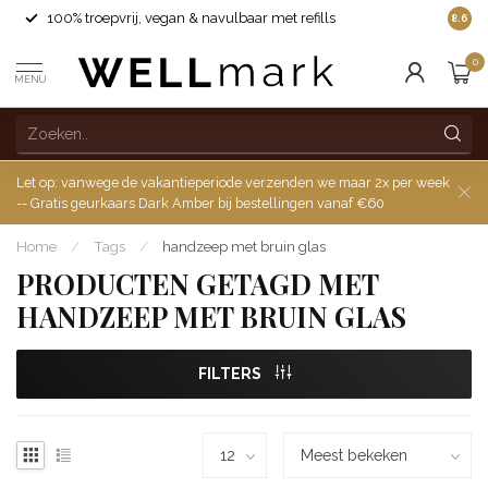
100% troepvrij, vegan & navulbaar met refills
8.6
0
MENU
Let op: vanwege de vakantieperiode verzenden we maar 2x per week
-- Gratis geurkaars Dark Amber bij bestellingen vanaf €60
Home
/
Tags
/
handzeep met bruin glas
PRODUCTEN GETAGD MET
HANDZEEP MET BRUIN GLAS
FILTERS