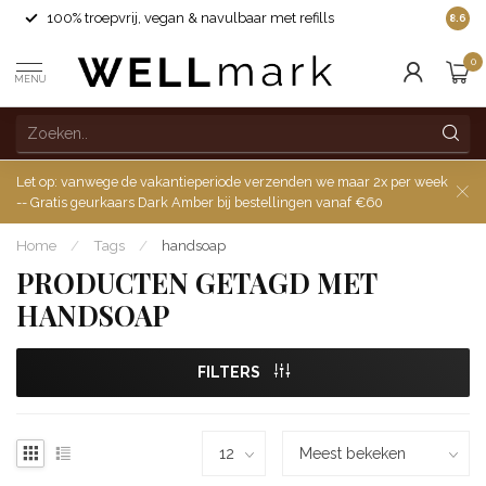
100% troepvrij, vegan & navulbaar met refills
8.6
0
MENU
Let op: vanwege de vakantieperiode verzenden we maar 2x per week
-- Gratis geurkaars Dark Amber bij bestellingen vanaf €60
Home
/
Tags
/
handsoap
PRODUCTEN GETAGD MET
HANDSOAP
FILTERS