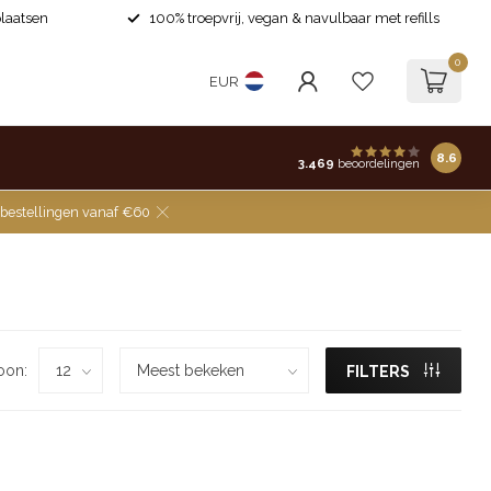
laatsen
100% troepvrij, vegan & navulbaar met refills
0
EUR
8.6
3.469
beoordelingen
 bestellingen vanaf €60
oon:
FILTERS