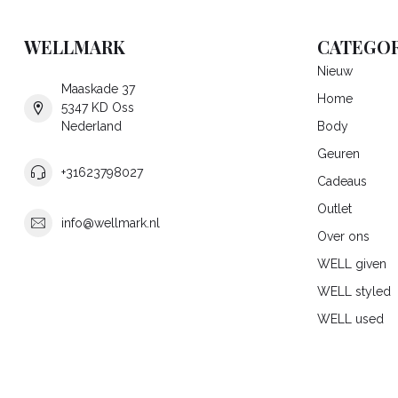
WELLMARK
CATEGOR
Nieuw
Maaskade 37
Home
5347 KD Oss
Nederland
Body
Geuren
+31623798027
Cadeaus
Outlet
info@wellmark.nl
Over ons
WELL given
WELL styled
WELL used