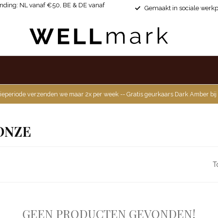
ending: NL vanaf €50, BE & DE vanaf
Gemaakt in sociale werkp
ieperiode verzenden we maar 2x per week -- Gratis geurkaars Dark Amber bij
ONZE
T
GEEN PRODUCTEN GEVONDEN!