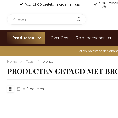
Gratis verz
Voor 12:00 besteld, morgen in huis
€75
Producten
Over Ons
Relatiegeschenken
Let op: vanwege de vakant
Home
/
Tags
/
bronze
PRODUCTEN GETAGD MET BR
0
Producten