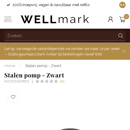
100% troepvrij, vegan & navulbaar met refills
8.6
0
MENU
Let op: vanwege de vakantieperiode verzenden we maar 2x per week
-- Gratis geurkaars Dark Amber bij bestellingen vanaf €60
Home
/
Stalen pomp - Zwart
Stalen pomp - Zwart
ACCESSOIRES
(0)