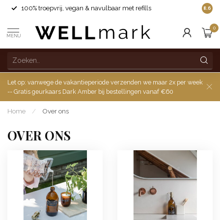
100% troepvrij, vegan & navulbaar met refills
8.6
0
MENU
Let op: vanwege de vakantieperiode verzenden we maar 2x per week
-- Gratis geurkaars Dark Amber bij bestellingen vanaf €60
Home
/
Over ons
OVER ONS