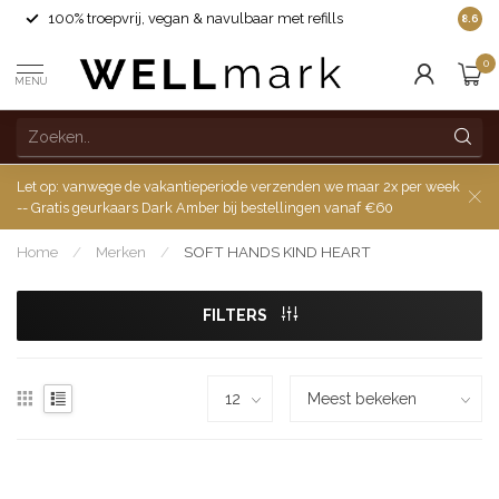
100% troepvrij, vegan & navulbaar met refills
8.6
0
MENU
Let op: vanwege de vakantieperiode verzenden we maar 2x per week
-- Gratis geurkaars Dark Amber bij bestellingen vanaf €60
Home
/
Merken
/
SOFT HANDS KIND HEART
FILTERS