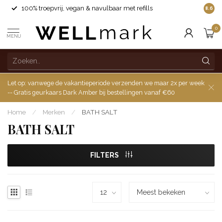
100% troepvrij, vegan & navulbaar met refills
8.6
0
MENU
Let op: vanwege de vakantieperiode verzenden we maar 2x per week
-- Gratis geurkaars Dark Amber bij bestellingen vanaf €60
Home
/
Merken
/
BATH SALT
BATH SALT
FILTERS