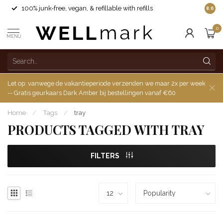
100% junk-free, vegan, & refillable with refills
8.6
0
MENU
Let op: vanwege de vakantieperiode verzenden we maar 2x per week
-- Gratis geurkaars Dark Amber bij bestellingen vanaf €60
Home
/
Tags
/
tray
PRODUCTS TAGGED WITH TRAY
FILTERS