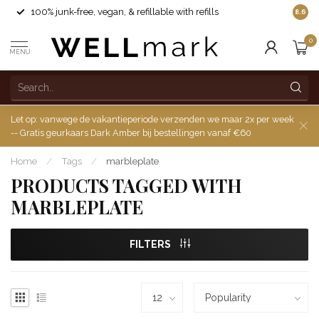
100% junk-free, vegan, & refillable with refills
8.6
0
MENU
Let op: vanwege de vakantieperiode verzenden we maar 2x per week
-- Gratis geurkaars Dark Amber bij bestellingen vanaf €60
Home
/
Tags
/
marbleplate
PRODUCTS TAGGED WITH
MARBLEPLATE
FILTERS