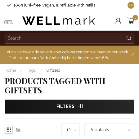
100% junk-free, vegan, & refillable with refills
8.6
0
MENU
Let op: vanwege de vakantieperiode verzenden we maar 2x per week
-- Gratis geurkaars Dark Amber bij bestellingen vanaf €60
Home
/
Tags
/
Giftsets
PRODUCTS TAGGED WITH
GIFTSETS
FILTERS