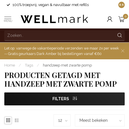
100% troepvrij, vegan & navulbaar met refills
8.6
0
MENU
Let op: vanwege de vakantieperiode verzenden we maar 2x per week
-- Gratis geurkaars Dark Amber bij bestellingen vanaf €60
Home
/
Tags
/
handzeep met zwarte pomp
PRODUCTEN GETAGD MET
HANDZEEP MET ZWARTE POMP
FILTERS