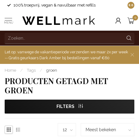
100% troepvrij, vegan & navulbaar met refills
8.6
0
MENU
Let op: vanwege de vakantieperiode verzenden we maar 2x per week
-- Gratis geurkaars Dark Amber bij bestellingen vanaf €60
Home
/
Tags
/
groen
PRODUCTEN GETAGD MET
GROEN
FILTERS