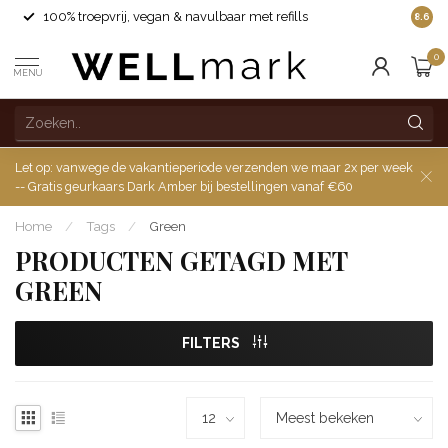
100% troepvrij, vegan & navulbaar met refills
8.6
0
MENU
Let op: vanwege de vakantieperiode verzenden we maar 2x per week
-- Gratis geurkaars Dark Amber bij bestellingen vanaf €60
Home
/
Tags
/
Green
PRODUCTEN GETAGD MET
GREEN
FILTERS